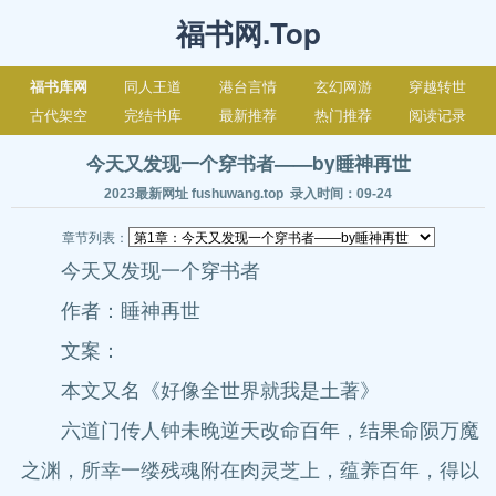
福书网.Top
福书库网
同人王道
港台言情
玄幻网游
穿越转世
古代架空
完结书库
最新推荐
热门推荐
阅读记录
今天又发现一个穿书者——by睡神再世
2023最新网址 fushuwang.top 录入时间：09-24
章节列表：
今天又发现一个穿书者
作者：睡神再世
文案：
本文又名《好像全世界就我是土著》
六道门传人钟未晚逆天改命百年，结果命陨万魔
之渊，所幸一缕残魂附在肉灵芝上，蕴养百年，得以