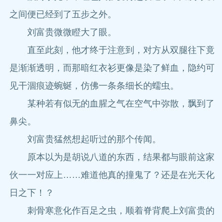
之间便已经到了五步之外。
刘富贵微微瞪大了眼。
直至此刻，他才终于注意到，对方从双腿往下竟
是渐渐透明，而那暗红衣衫更像是染了鲜血，隐约可
见干涸痕迹蜿蜒，仿佛一条条细长的蠕虫。
某种若有似无的血腥之气在空气中弥散，飘到了
鼻尖。
刘富贵猛然想起听过的那个传闻。
原本以为是胡说八道的东西，结果都与眼前这家
伙一一对应上……难道他真的撞鬼了？还是在光天化
日之下！？
刺骨寒意化作百足之虫，顺着脊背爬上刘富贵的