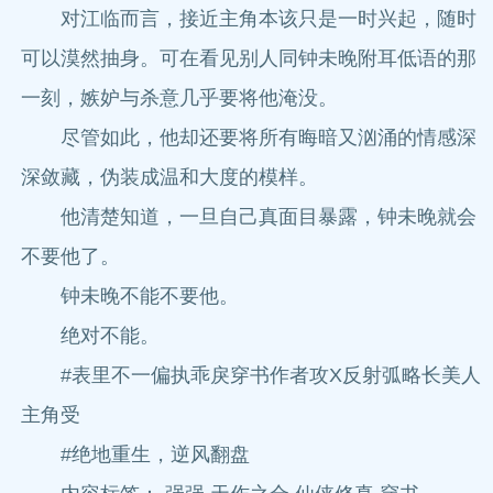
对江临而言，接近主角本该只是一时兴起，随时
可以漠然抽身。可在看见别人同钟未晚附耳低语的那
一刻，嫉妒与杀意几乎要将他淹没。
尽管如此，他却还要将所有晦暗又汹涌的情感深
深敛藏，伪装成温和大度的模样。
他清楚知道，一旦自己真面目暴露，钟未晚就会
不要他了。
钟未晚不能不要他。
绝对不能。
#表里不一偏执乖戾穿书作者攻X反射弧略长美人
主角受
#绝地重生，逆风翻盘