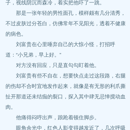
子，视线阴沉而森冷，着实把他吓了一跳。
那是一张年轻的男性面孔，模样颇有几分清秀，
不过皮肤过分苍白，仿佛常年不见阳光，透着不健康
的病色。
刘富贵在心里唾弃自己的大惊小怪，打招呼
道：“小兄弟，早上好。”
对方没有回应，只是直勾勾盯着他。
刘富贵有些不自在，想要快点走过这段路，右腿
的伤却不合时宜地发作起来，就像是有无形的利爪撕
扯开那道还未结痂的裂口，探入其中肆无忌惮搅动血
肉。
他痛得闷哼出声，踉跄着顿住脚步。
眼角余光中，红色人影变得越发近了，几次呼吸