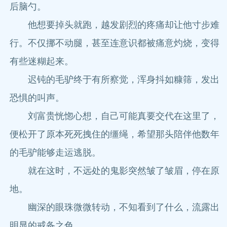
后脑勺。
他想要掉头就跑，越发剧烈的疼痛却让他寸步难
行。不仅挪不动腿，甚至连意识都被痛意灼烧，变得
有些迷糊起来。
迟钝的毛驴终于有所察觉，浑身抖如糠筛，发出
恐惧的叫声。
刘富贵恍惚心想，自己可能真要交代在这里了，
便松开了原本死死拽住的缰绳，希望那头陪伴他数年
的毛驴能够走运逃脱。
就在这时，不远处的鬼影突然皱了皱眉，停在原
地。
幽深的眼珠微微转动，不知看到了什么，流露出
明显的戒备之色。