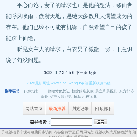
平心而论，妻子的请求也正是他的想法，修仙者
能呼风唤雨，傲游天地，是绝大多数凡人渴望成为的
存在。他们已经不可能有机缘，自然希望自己的孩子
能踏上仙途。
听见女主人的请求，白衣男子微微一愣，下意识
说了句没问题。
1
/
30
1
2
3
4
5
6
下一页
尾页
2023最新网址 www.fushuwang.top 请重新收藏书签
推荐福书
：
代嫁指南——
救赎对象想让
替嫁的炮灰假
男主和男配们
东方部落
番外
穿书反派迎男
掉马后,被疯批
网站首页
最新推荐
浏览记录
回顶部↑
福书搜索：
手机版
福书库
现与电脑同步访问.内容全转于互联网,
网站资源
版权均为原创者所有,如
有侵犯请与我们联系删除.