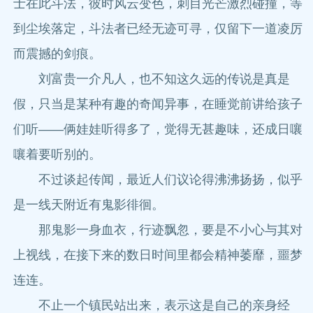
士在此斗法，彼时风云变色，刺目光芒激烈碰撞，等
到尘埃落定，斗法者已经无迹可寻，仅留下一道凌厉
而震撼的剑痕。
刘富贵一介凡人，也不知这久远的传说是真是
假，只当是某种有趣的奇闻异事，在睡觉前讲给孩子
们听——俩娃娃听得多了，觉得无甚趣味，还成日嚷
嚷着要听别的。
不过谈起传闻，最近人们议论得沸沸扬扬，似乎
是一线天附近有鬼影徘徊。
那鬼影一身血衣，行迹飘忽，要是不小心与其对
上视线，在接下来的数日时间里都会精神萎靡，噩梦
连连。
不止一个镇民站出来，表示这是自己的亲身经