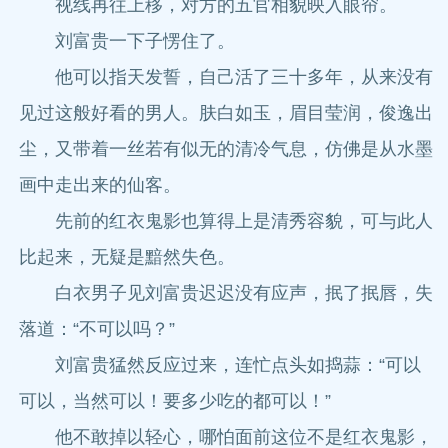
视线再往上移，对方的五官相貌映入眼帘。
刘富贵一下子愣住了。
他可以指天发誓，自己活了三十多年，从来没有
见过这般好看的男人。肤白如玉，眉目莹润，俊逸出
尘，又带着一丝若有似无的清冷气息，仿佛是从水墨
画中走出来的仙客。
先前的红衣鬼影也算得上是清秀容貌，可与此人
比起来，无疑是黯然失色。
白衣男子见刘富贵迟迟没有应声，抿了抿唇，失
落道：“不可以吗？”
刘富贵猛然反应过来，连忙点头如捣蒜：“可以
可以，当然可以！要多少吃的都可以！”
他不敢掉以轻心，哪怕面前这位不是红衣鬼影，