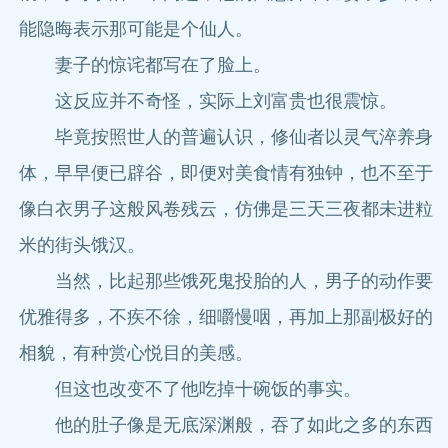
能隐晦表示那可能是个仙人。
妻子的惊诧都写在了脸上。
这反应并不奇怪，实际上刘富贵也很震惊。
毕竟按照世人的普遍认识，修仙者以灵气淬养身
体，早早便已辟谷，即便对美食情有独钟，也不至于
像白衣男子这般风卷残云，仿佛是三天三夜都未进粒
米的街头饿汉。
当然，比起那些饿死鬼投胎的人，男子的动作要
优雅得多，不疾不徐，细嚼慢咽，再加上那副极好的
相貌，有种赏心悦目的美感。
但这也改变不了他吃掉十碗饭的事实。
他的肚子像是无底深渊般，吞了如此之多的东西