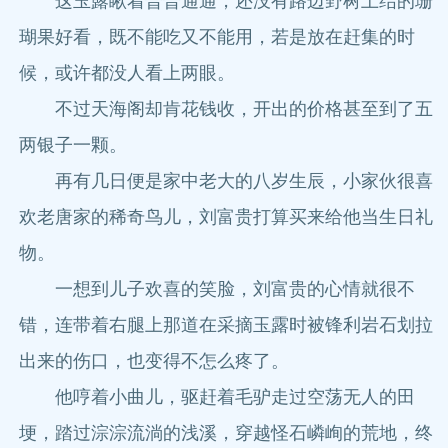
这玉露瞅着普普通通，还没有路边野树上结的珊
瑚果好看，既不能吃又不能用，若是放在赶集的时
候，或许都没人看上两眼。
不过天海阁却肯花钱收，开出的价格甚至到了五
两银子一颗。
再有几日便是家中老大的八岁生辰，小家伙很喜
欢老唐家的稀奇鸟儿，刘富贵打算买来给他当生日礼
物。
一想到儿子欢喜的笑脸，刘富贵的心情就很不
错，连带着右腿上那道在采摘玉露时被锋利岩石划拉
出来的伤口，也变得不怎么疼了。
他哼着小曲儿，驱赶着毛驴走过空荡无人的田
埂，踏过淙淙流淌的浅溪，穿越怪石嶙峋的荒地，终