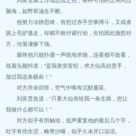
刘富贵脸上浮现恐慌之色，各种可怕的念头闪过
脑海，如野草滋生不断。
他努力冷静思绪，有想过赤手空拳搏斗，又或者
跳上毛驴逃走，却都不敢付诸行动，生怕因此激怒对
方，沦落凄惨下场。
最终他只能扑通一声跪地求饶，连看都不敢看，
低着头颤抖道：“是我唐突冒犯，求大仙高抬贵手，
放过我这条贱命！”
对方并未回答，空气中唯有沉默蔓延。
刘富贵急道：“只要大仙肯给我一条生路，您让
我做什么都可以！”
对方似乎有所触动，低声重复他的最后几个字，
吐字有些生涩，略带沙哑，似乎久未开口说话。