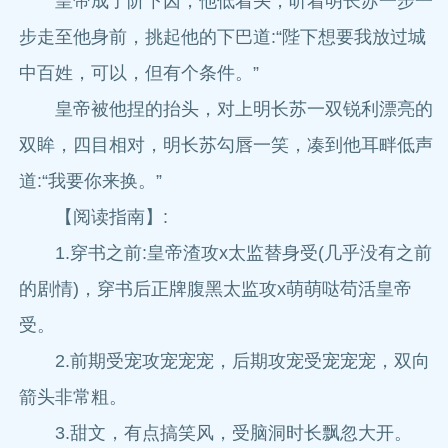
皇帝成了阶下囚，他低着头，听着明长苏一步一
步走至他身前，挑起他的下巴道:“陛下想要我放过城
中百姓，可以，但有个条件。”
皇帝被他捏的抬头，对上明长苏一双锐利漂亮的
双眸，四目相对，明长苏勾唇一笑，凑到他耳畔低声
道:“我要你来换。”
【阅读指南】:
1.穿书之前:皇帝渣攻x太监替身受(几乎没有之前
的剧情)，穿书后正牌腹黑太监攻x萌萌哒苟活皇帝
受。
2.前期受宠攻宠宠宠，后期攻宠受宠宠宠，双向
箭头非常粗。
3.甜文，有点搞笑风，受脑洞时长飘忽大开。