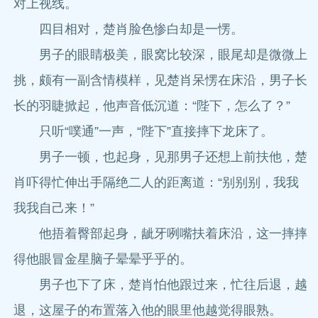
对上视线。
四目相对，楚肖脸色惨白却是一愣。
男子的眼睛极美，眼窝比较深，眼尾却是微微上
挑，颇有一副含情模样，见楚肖呆愣在床沿，男子长
长的羽睫掀起，他声音低沉道：“陛下，怎么了？”
只听“噗通”一声，“陛下”直接摔下龙床了。
男子一顿，也起身，见那男子还想上前扶他，楚
肖吓得忙伸出手隔绝二人的距离道：“别别别，我我
我我自己来！”
他捂着臀部起身，龇牙咧嘴扶着床沿，这一摔摔
得他眼冒金星脑子晕晕乎乎的。
男子也下了床，楚肖怕他跟过来，忙往后退，越
退，这屋子的布置落入他的眼里他越觉得眼熟。