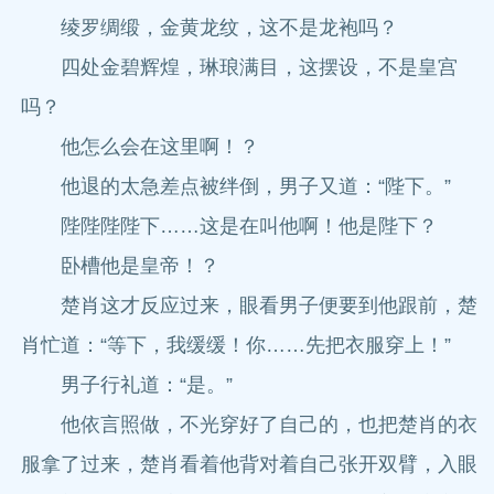
绫罗绸缎，金黄龙纹，这不是龙袍吗？
四处金碧辉煌，琳琅满目，这摆设，不是皇宫
吗？
他怎么会在这里啊！？
他退的太急差点被绊倒，男子又道：“陛下。”
陛陛陛陛下……这是在叫他啊！他是陛下？
卧槽他是皇帝！？
楚肖这才反应过来，眼看男子便要到他跟前，楚
肖忙道：“等下，我缓缓！你……先把衣服穿上！”
男子行礼道：“是。”
他依言照做，不光穿好了自己的，也把楚肖的衣
服拿了过来，楚肖看着他背对着自己张开双臂，入眼