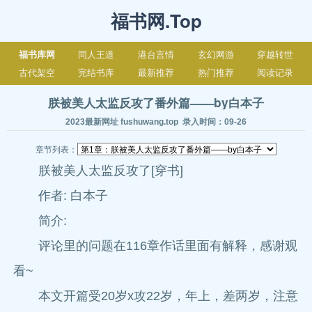
福书网.Top
福书库网
同人王道
港台言情
玄幻网游
穿越转世
古代架空
完结书库
最新推荐
热门推荐
阅读记录
朕被美人太监反攻了番外篇——by白本子
2023最新网址 fushuwang.top 录入时间：09-26
章节列表：
朕被美人太监反攻了[穿书]
作者: 白本子
简介:
评论里的问题在116章作话里面有解释，感谢观
看~
本文开篇受20岁x攻22岁，年上，差两岁，注意