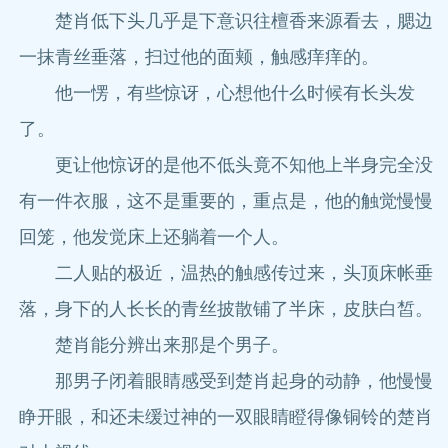
楚肖低下头几乎是下意识往檀香来源看去，腮边
一抹青丝垂落，扫过他的面颊，触感痒痒的。
他一愣，有些惊讶，心想他什么时候有长头发
了。
更让他惊讶的是他不低头竟不知他上半身完全没
有一件衣服，这不是重要的，重点是，他的触觉慢慢
回笼，他发觉床上还躺着一个人。
二人贴的极近，温热的触感传过来，头顶床帐垂
落，身下的人长长的青丝披散铺了半床，皮肤白皙。
楚肖能分辨出来那是个男子。
那男子闭着眼睛感受到楚肖起身的动静，他慢慢
睁开眼，和还未缓过神的一双眼睛瞪得像铜铃的楚肖