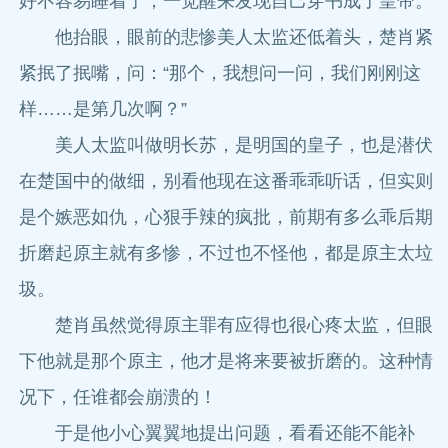
好不容易睡着了，一觉醒来发现自己穿书成了皇帝。
他抬眼，眼前的悲惨美人太监还低着头，楚肖紧
紧抿了抿嘴，问：“那个，我想问一问，我们刚刚这
样……是第几次啊？”
美人太监叫做明长苏，是明国的皇子，也是潜伏
在楚国中的做细，别看他现在这番乖乖听话，但实则
是个嫉恶如仇，心狠手辣的疯批，前期有多么乖后期
折磨起原主就有多惨，不过也不怪他，都是原主太垃
圾。
楚肖虽然觉得原主罪有应得也很心疼太监，但眼
下他就是那个原主，他才是将来要被折磨的。这种情
况下，任谁都会崩溃的！
于是他小心翼翼地提出问题，看看还能不能补