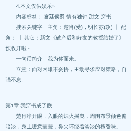
4.本文仅供娱乐~
内容标签： 宫廷侯爵 情有独钟 甜文 穿书
搜索关键字：主角：楚肖(受)，明长苏(攻) ┃ 配
角： ┃ 其它：新文《破产后和好友的教授结婚了》
预收开啦~
一句话简介：我为你而来。
立意：面对困难不妥协，主动寻求应对策略，自
强不息。
第1章 我穿书成了朕
楚肖睁开眼，入眼的烛火摇曳，周围布景颜色偏
暗淡，身上暖意莹莹，鼻尖环绕着淡淡的檀香味。