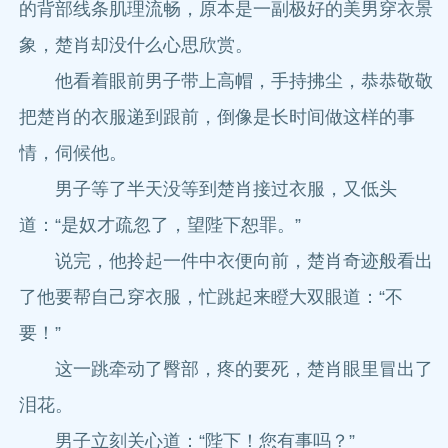
的背部线条肌理流畅，原本是一副极好的美男穿衣景
象，楚肖却没什么心思欣赏。
他看着眼前男子带上高帽，手持拂尘，恭恭敬敬
把楚肖的衣服递到跟前，倒像是长时间做这样的事
情，伺候他。
男子等了半天没等到楚肖接过衣服，又低头
道：“是奴才疏忽了，望陛下恕罪。”
说完，他拎起一件中衣便向前，楚肖奇迹般看出
了他要帮自己穿衣服，忙跳起来瞪大双眼道：“不
要！”
这一跳牵动了臀部，疼的要死，楚肖眼里冒出了
泪花。
男子立刻关心道：“陛下！您有事吗？”