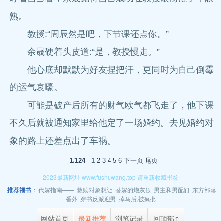
熟。
教授:“周辰然是吧，下节课还点你。”
余晟硬着头皮道:“是，教授慢走。”
他心底却默默为好友捏把汗，更同时为自己倒霉
的运气哀嚎。
可能是破产后所有的财气欧气都飞走了，他下课
不久后就被通知家里给他定了一场婚约。去见婚约对
象的路上还差点出了车祸。
1
/
124
1
2
3
4
5
6
下一页
尾页
2023最新网址 www.fushuwang.top 请重新收藏书签
推荐福书
：
代嫁指南——
救赎对象想让
替嫁的炮灰假
男主和男配们
东方部落
番外
穿书反派迎男
掉马后,被疯批
网站首页
最新推荐
浏览记录
回顶部↑