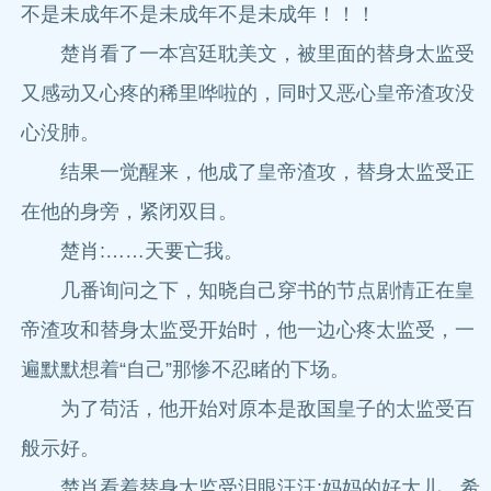
不是未成年不是未成年不是未成年！！！
楚肖看了一本宫廷耽美文，被里面的替身太监受
又感动又心疼的稀里哗啦的，同时又恶心皇帝渣攻没
心没肺。
结果一觉醒来，他成了皇帝渣攻，替身太监受正
在他的身旁，紧闭双目。
楚肖:……天要亡我。
几番询问之下，知晓自己穿书的节点剧情正在皇
帝渣攻和替身太监受开始时，他一边心疼太监受，一
遍默默想着“自己”那惨不忍睹的下场。
为了苟活，他开始对原本是敌国皇子的太监受百
般示好。
楚肖看着替身太监受泪眼汪汪:妈妈的好大儿，希