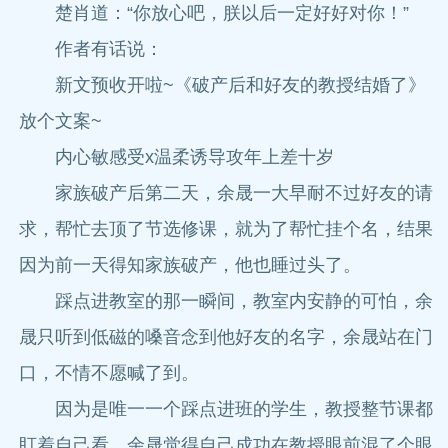
楚肖道：“你放心吧，朕以后一定好好对你！”
作者有话说：
新文预收开啦~《破产后和好友的教授结婚了》
放个文案~
内心敏感受x温柔诱导攻年上差十岁
家族破产后第二天，余晟一大早耐不过好友的请
求，帮忙去顶了节选修课，就为了帮忙挂个名，结果
因为前一天得知家族破产，他也睡过头了。
踩点进教室的那一瞬间，教室内安静的可怕，余
晟只听到低磁的嗓音念到他好友的名字，余晟站在门
口，不情不愿喊了到。
因为是唯一一个踩点进班的学生，教授整节课都
盯着自己看，余晟觉得自己成功在教授眼前混了个眼