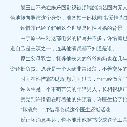
晏玉山不光在娱乐圈鄙视链顶端的演艺圈内无人能
勃地转向导演这个身份，准备拍一部以同性/爱情为
许惜霜已经了解到这个世界是同性可婚的背景，但
由于原书中对这部电影的描写并不多，许惜霜也还
道自己是主演之一，连其他演员都不知道是谁。
原生父母双亡，抚养他长大的爷爷奶奶也在几年前
说还挺负责。原身是一个人缘非常淡薄，不善交际
时间在许惜霜胡思乱想之间过去，他已经做完了全
许医生是一个不苟言笑的年轻男人，长相很板正，
察觉到许惜霜在盯着他的头顶看，许医生抬了抬眼
“坏消息。”许惜霜心说这个医生还挺活泼。
反正坏消息再坏，也不能比他穿书变成送子工具