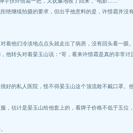
手扶许惜霜一把，又犹豫地收了回来，“电影……”
绝继续拍摄的要求，但出乎他意料的是，许惜霜并没有
对着他们冷淡地点点头就走出了病房，没有回头看一眼
他转头对着晏玉山说：“哥，看来许惜霜是真的非常讨厌
好的私人医院，怪不得晏玉山这个顶流敢不戴口罩。他
，估计是晏玉山给他套上的，看牌子价格不低于五位，
去。