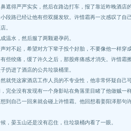
鼻遮得严严实实，然后在路边打车，报了靠近昨晚酒店
段路已经让他有些双腿发软。许惜霜再一次感叹了自己
酒店。
成温水，然后服了两颗避孕药。
对不起，希望对方下辈子投个好胎，不要像他一样穿成
些绞痛，缓了许久之后，那股疼痛感才消失。许惜霜擦
盒子扔进了酒店的公共垃圾桶里。
就凭这家酒店工作人员的不专业性，他非常怀疑自己可
，完全没有发现有一个身影站在角落里目睹了他做贼一
到自己一回来就会碰上许惜霜。他回想着姜阳泽那句许
候，晏玉山还是没有忍住，往垃圾桶内看了一眼。