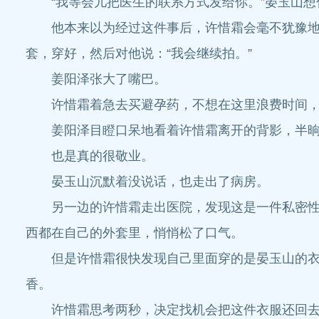
“我等会儿把医生的联系方式发给你。”晏玉山想伸
他本来以为经过这件事后，许惜霜会毫不犹豫地拒
套，穿好，然后对他说：“我会继续拍。”
姜阳泽张大了嘴巴。
许惜霜着急去买避孕药，不想在这里浪费时间，
姜阳泽目瞪口呆地看着许惜霜离开的背影，半晌，
也是真的很敬业。
晏玉山沉默着没说话，也走出了病房。
另一边的许惜霜走出医院，发现这是一件私密性很
西都在自己的外套里，悄悄松了口气。
但是许惜霜很快发现自己里面穿的是晏玉山的衣服
香。
许惜霜思考两秒，决定找机会把这件衣服还回