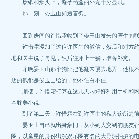
废纸和烟头上，避孕药盒的外壳十分显眼。
那一刻，晏玉山如遭雷劈。
……
回到房间的许惜霜收到了晏玉山发来的医生的联系
许惜霜添加了这位许医生的微信，然后和对方约定
地和医生说了再见，然后往床上一躺，准备补觉。
昨晚晏玉山那个狗比把他翻来覆去地弄，他根本就
店的钱都是晏玉山给的，他不住白不住。
顺便，许惜霜打算在这几天内好好利用手机和网络
本耽美小说。
到了第二天，许惜霜在到许医生的私人诊所之前，
晏玉山自己就出身豪门，从小到大交到的朋友都是
圈，以童星的身份出演娱乐圈有名的大导演拍摄的