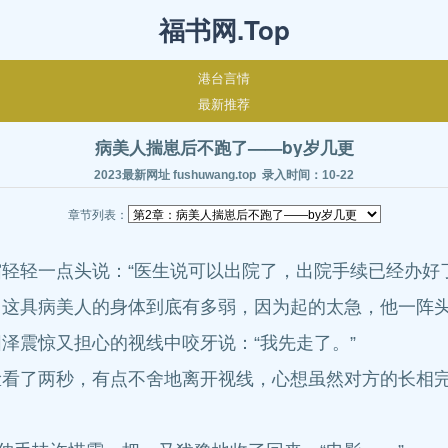
福书网.Top
港台言情
最新推荐
病美人揣崽后不跑了——by岁几更
2023最新网址 fushuwang.top 录入时间：10-22
章节列表：
轻一点头说：“医生说可以出院了，出院手续已经办好了
具病美人的身体到底有多弱，因为起的太急，他一阵头
震惊又担心的视线中咬牙说：“我先走了。”
了两秒，有点不舍地离开视线，心想虽然对方的长相完