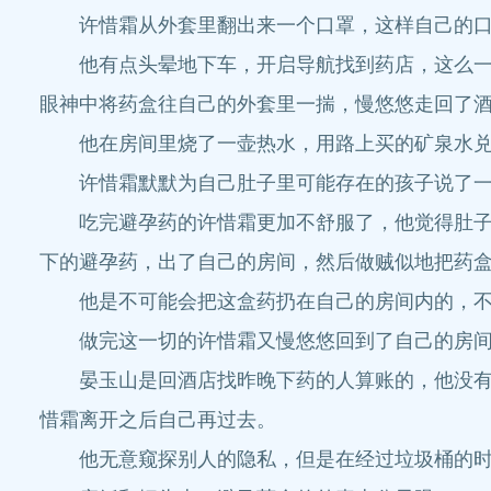
许惜霜从外套里翻出来一个口罩，这样自己的口
他有点头晕地下车，开启导航找到药店，这么一小
眼神中将药盒往自己的外套里一揣，慢悠悠走回了
他在房间里烧了一壶热水，用路上买的矿泉水兑
许惜霜默默为自己肚子里可能存在的孩子说了一声
吃完避孕药的许惜霜更加不舒服了，他觉得肚子有
下的避孕药，出了自己的房间，然后做贼似地把药
他是不可能会把这盒药扔在自己的房间内的，不然
做完这一切的许惜霜又慢悠悠回到了自己的房间
晏玉山是回酒店找昨晚下药的人算账的，他没有想
惜霜离开之后自己再过去。
他无意窥探别人的隐私，但是在经过垃圾桶的时