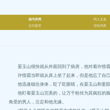
福书库网
同人王道
古代架空
完结书库
晏玉山很快就从外面回到了病房，他对着许惜霜轻
许惜霜当即就从床上坐了起来，但是他忘了自己这
他迅速稳住身体，眨了眨眼睛，在晏玉山和姜阳泽
他盯着晏玉山完美的，让万千粉丝为其疯狂的脸看
角受的男人，注定和他无缘。