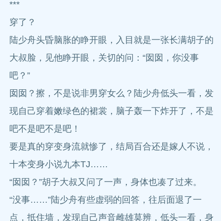
***
穿了？
陆少舟头昏脑胀的睁开眼，入目就是一张长满胡子的
大叔脸，见他睁开眼，关切的问：“囡囡，你没事
吧？”
囡囡？擦，不是说非男穿女么？陆少舟低头一看，发
现自己穿着嫩绿色的裙裳，脑子轰一下炸开了，不是
吧不是吧不是吧！
要是真的穿变身流就惨了，结局百合还是嫁人不说，
十本变身小说九本TJ……
“囡囡？”胡子大叔又问了一声，身体也凑了过来。
“没事……”陆少舟有些虚弱的回答，往后面退了一
点，抵住墙，发现自己声音雌雄莫辨，低头一看，身