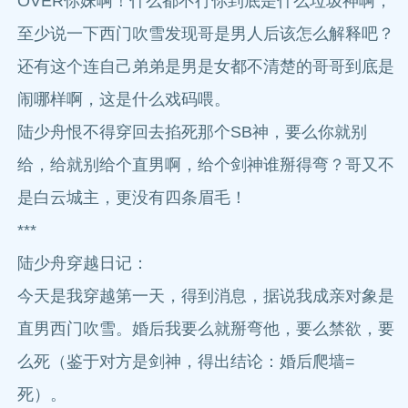
OVER你妹啊！什么都不行你到底是什么垃圾神啊，
至少说一下西门吹雪发现哥是男人后该怎么解释吧？
还有这个连自己弟弟是男是女都不清楚的哥哥到底是
闹哪样啊，这是什么戏码喂。
陆少舟恨不得穿回去掐死那个SB神，要么你就别
给，给就别给个直男啊，给个剑神谁掰得弯？哥又不
是白云城主，更没有四条眉毛！
***
陆少舟穿越日记：
今天是我穿越第一天，得到消息，据说我成亲对象是
直男西门吹雪。婚后我要么就掰弯他，要么禁欲，要
么死（鉴于对方是剑神，得出结论：婚后爬墙=
死）。