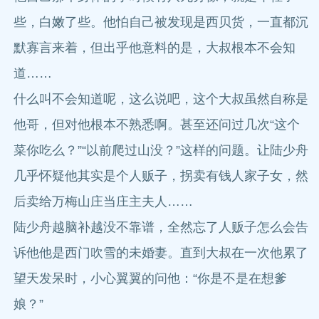
些，白嫩了些。他怕自己被发现是西贝货，一直都沉
默寡言来着，但出乎他意料的是，大叔根本不会知
道……
什么叫不会知道呢，这么说吧，这个大叔虽然自称是
他哥，但对他根本不熟悉啊。甚至还问过几次“这个
菜你吃么？”“以前爬过山没？”这样的问题。让陆少舟
几乎怀疑他其实是个人贩子，拐卖有钱人家子女，然
后卖给万梅山庄当庄主夫人……
陆少舟越脑补越没不靠谱，全然忘了人贩子怎么会告
诉他他是西门吹雪的未婚妻。直到大叔在一次他累了
望天发呆时，小心翼翼的问他：“你是不是在想爹
娘？”