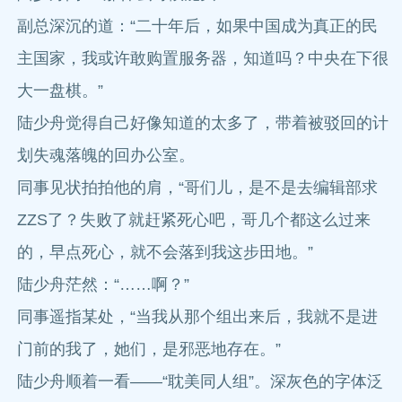
副总深沉的道：“二十年后，如果中国成为真正的民
主国家，我或许敢购置服务器，知道吗？中央在下很
大一盘棋。”
陆少舟觉得自己好像知道的太多了，带着被驳回的计
划失魂落魄的回办公室。
同事见状拍拍他的肩，“哥们儿，是不是去编辑部求
ZZS了？失败了就赶紧死心吧，哥几个都这么过来
的，早点死心，就不会落到我这步田地。”
陆少舟茫然：“……啊？”
同事遥指某处，“当我从那个组出来后，我就不是进
门前的我了，她们，是邪恶地存在。”
陆少舟顺着一看——“耽美同人组”。深灰色的字体泛