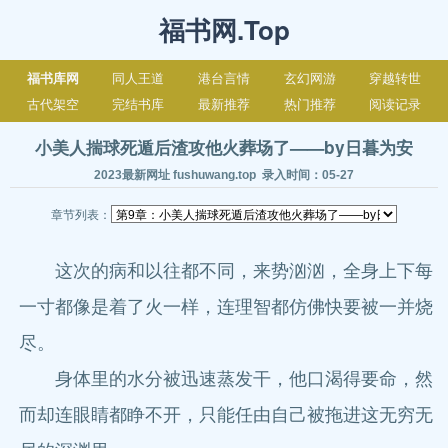
福书网.Top
福书库网
同人王道
港台言情
玄幻网游
穿越转世
古代架空
完结书库
最新推荐
热门推荐
阅读记录
小美人揣球死遁后渣攻他火葬场了——by日暮为安
2023最新网址 fushuwang.top 录入时间：05-27
章节列表：
这次的病和以往都不同，来势汹汹，全身上下每
一寸都像是着了火一样，连理智都仿佛快要被一并烧
尽。
身体里的水分被迅速蒸发干，他口渴得要命，然
而却连眼睛都睁不开，只能任由自己被拖进这无穷无