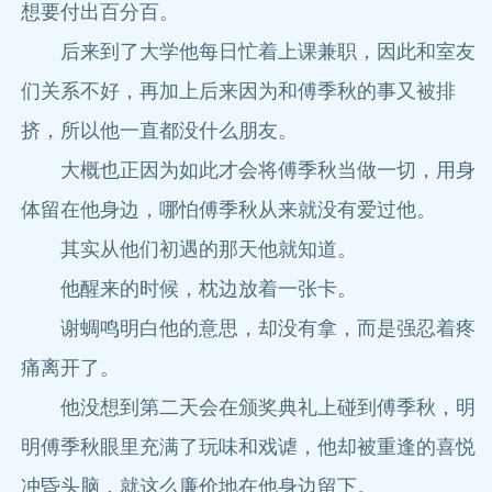
想要付出百分百。
后来到了大学他每日忙着上课兼职，因此和室友
们关系不好，再加上后来因为和傅季秋的事又被排
挤，所以他一直都没什么朋友。
大概也正因为如此才会将傅季秋当做一切，用身
体留在他身边，哪怕傅季秋从来就没有爱过他。
其实从他们初遇的那天他就知道。
他醒来的时候，枕边放着一张卡。
谢蜩鸣明白他的意思，却没有拿，而是强忍着疼
痛离开了。
他没想到第二天会在颁奖典礼上碰到傅季秋，明
明傅季秋眼里充满了玩味和戏谑，他却被重逢的喜悦
冲昏头脑，就这么廉价地在他身边留下。