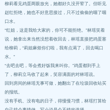
柳莉看见鸡蛋两眼放光，她都好久没开荤了。但听见
赵红拒绝，她也不好意思接过，只不过偷偷的咽了咽
口水。
“红姐，这是我给大家的，你可不能拒绝。”林瑶笑着
说，她拿出来当然没想着收回去，林瑶直接把鸡蛋塞
给柳莉，“莉姐麻烦你们啦，我有点渴了，回去喝口
水。”
“去吧去吧，等会煮好饭我来叫你。”鸡蛋都到手上
了，柳莉立马收了起来，笑容满面的对林瑶说。
回到房间的林瑶无事可做，她翻出了在垃圾回收站买
的报纸。
没有手机、没有电的日子，得慢慢习惯，林瑶打算给
自己找个事情做，写小说是个不错的选择。