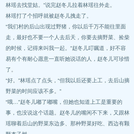
林瑶去找堂姑。”说完赵冬儿拉着林瑶往外走。
林瑶打了个招呼就被赵冬儿拽走了。
“我们村的后山出现过野猪，你以后千万不能往里面
走，最好也不要一个人去后天，你要去摘野菜、捡柴
的时候，记得来叫我一起。”赵冬儿叮嘱道，好不容
易有个有耐心愿意一直听她说话的人，赵冬儿可珍惜
了。
“好。”林瑶点了点头，“但我以后还要上工，去后山摘
野菜的时间应该不多。”
“哦…”赵冬儿嘟了嘟嘴，但她也知道上工是重要的
事，也没说这个话题。赵冬儿的嘴闲不下来，又跟林
瑶聊着后山的野菜东边多、那种野菜好吃、西边有颗