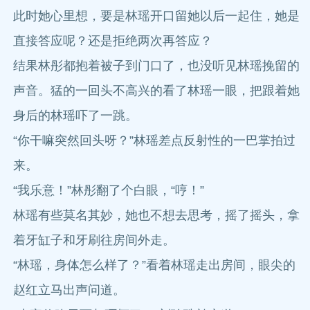
此时她心里想，要是林瑶开口留她以后一起住，她是
直接答应呢？还是拒绝两次再答应？
结果林彤都抱着被子到门口了，也没听见林瑶挽留的
声音。猛的一回头不高兴的看了林瑶一眼，把跟着她
身后的林瑶吓了一跳。
“你干嘛突然回头呀？”林瑶差点反射性的一巴掌拍过
来。
“我乐意！”林彤翻了个白眼，“哼！”
林瑶有些莫名其妙，她也不想去思考，摇了摇头，拿
着牙缸子和牙刷往房间外走。
“林瑶，身体怎么样了？”看着林瑶走出房间，眼尖的
赵红立马出声问道。