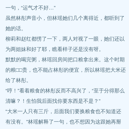
一句，“运气才不好…”
虽然林彤声音小，但林瑶她们几个离得近，都听到了
她的话。
柳莉和赵红都愣了一下，两人对视了一眼，她们还以
为两姐妹和好了耶，瞧看样子还是没有呀。
默默的喝完粥，林瑶回房间把口粮拿出来。这个时期
的粮□□贵，也不能占林彤的便宜，所以林瑶把大米还
给了林彤。
“哼！”看着粮食的林彤反而不高兴了，“至于分得那么
清嘛？！生怕我后面找你要东西是不是？”
“大米一人只有三斤，后面我们要换粮食也不知道还
有没有。”林瑶解释了一句，也不想因为这跟她再掰