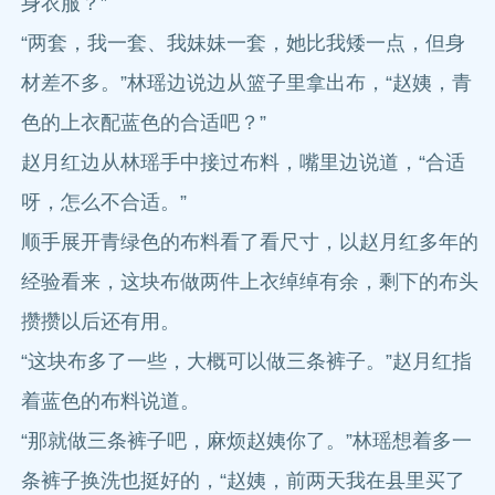
身衣服？”
“两套，我一套、我妹妹一套，她比我矮一点，但身
材差不多。”林瑶边说边从篮子里拿出布，“赵姨，青
色的上衣配蓝色的合适吧？”
赵月红边从林瑶手中接过布料，嘴里边说道，“合适
呀，怎么不合适。”
顺手展开青绿色的布料看了看尺寸，以赵月红多年的
经验看来，这块布做两件上衣绰绰有余，剩下的布头
攒攒以后还有用。
“这块布多了一些，大概可以做三条裤子。”赵月红指
着蓝色的布料说道。
“那就做三条裤子吧，麻烦赵姨你了。”林瑶想着多一
条裤子换洗也挺好的，“赵姨，前两天我在县里买了