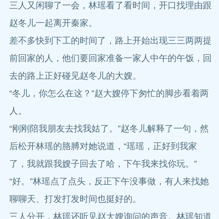
三人又闲聊了一会，林瑶看了看时间，开口找理由跟
赵冬儿一起离开秦家。
差不多快到下工的时间了，路上开始出现三三两两提
前回家的人，他们要回家准备一家人中午的午饭，回
去的路上正好碰见赵冬儿的大嫂。
“冬儿，你怎么在这？”赵大嫂停下匆忙的脚步看着两
人。
“刚刚陪我朋友去找我姑了。”赵冬儿解释了一句，然
后松开林瑶的胳膊对她说道，“瑶瑶，正好到我家
了，我就跟我嫂子回去了哈，下午我来找你玩。”
“好。”林瑶点了点头，反正下午没事做，有人来找她
聊聊天、打发打发时间也挺好的。
三人分开，林瑶还听见赵大嫂询问的声音。林瑶知道