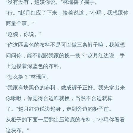
“没有没有，赵姨你说。”林瑶摇了摇手。
“行。”赵月红应了下来，接着说道，“小瑶，我想跟你
商量个事。”
“赵姨，你说。”
“你这匹蓝色的布料不是可以做三条裤子嘛，我就想
问问你，能不能跟我家的换一换？”赵月红边说，手
上边摸着深蓝色的布料。
“怎么换？”林瑶问。
“我家有块黑色的布料，做成裤子正好。我先拿出来
你瞅瞅，你觉得合适咋就换，当然不合适就算
了。”赵月红边说边起身，走到旁边的柜子前。
从柜子的下面一层翻出压箱底的布料，“小瑶你看看
这块布。”