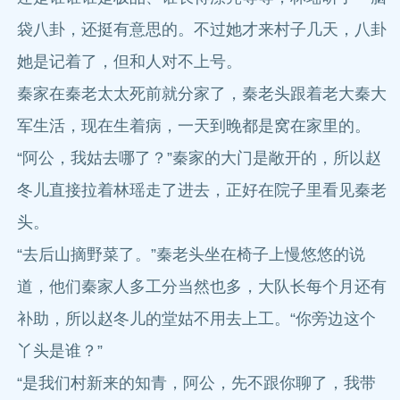
袋八卦，还挺有意思的。不过她才来村子几天，八卦
她是记着了，但和人对不上号。
秦家在秦老太太死前就分家了，秦老头跟着老大秦大
军生活，现在生着病，一天到晚都是窝在家里的。
“阿公，我姑去哪了？”秦家的大门是敞开的，所以赵
冬儿直接拉着林瑶走了进去，正好在院子里看见秦老
头。
“去后山摘野菜了。”秦老头坐在椅子上慢悠悠的说
道，他们秦家人多工分当然也多，大队长每个月还有
补助，所以赵冬儿的堂姑不用去上工。“你旁边这个
丫头是谁？”
“是我们村新来的知青，阿公，先不跟你聊了，我带