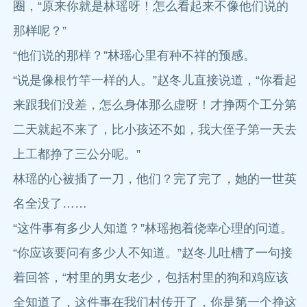
圈，“原来你就是林瑶呀！怎么看起来不像他们说的
那样呢？”
“他们说的那样？”林瑶心里有种不祥的预感。
“说是像根竹竿一样的人。”赵冬儿直接说道，“你看起
来跟我们没差，怎么身体那么虚呀！才挣两个工分第
二天就起不来了，比小孩还不如，我大侄子第一天去
上工都挣了三公分呢。”
林瑶的心被插了一刀，他们？完了完了，她的一世英
名全没了……
“这件事有多少人知道？”林瑶抱着侥幸心理的问道。
“你应该要问有多少人不知道。”赵冬儿吐槽了一句接
着回答，“村里的男女老少，包括村里的狗和鸡应该
全知道了，这件事在我们村传开了，你是第一个挣这