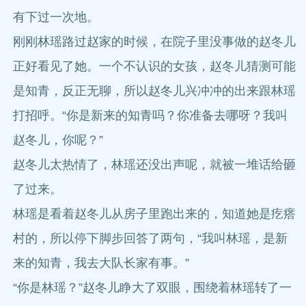
有下过一次地。
刚刚林瑶路过赵家的时候，在院子里没事做的赵冬儿
正好看见了她。一个不认识的女孩，赵冬儿猜测可能
是知青，反正无聊，所以赵冬儿兴冲冲的出来跟林瑶
打招呼。“你是新来的知青吗？你准备去哪呀？我叫
赵冬儿，你呢？”
赵冬儿太热情了，林瑶还没出声呢，就被一堆话给砸
了过来。
林瑶是看着赵冬儿从房子里跑出来的，知道她是疙瘩
村的，所以停下脚步回答了两句，“我叫林瑶，是新
来的知青，我去大队长家有事。”
“你是林瑶？”赵冬儿睁大了双眼，围绕着林瑶转了一