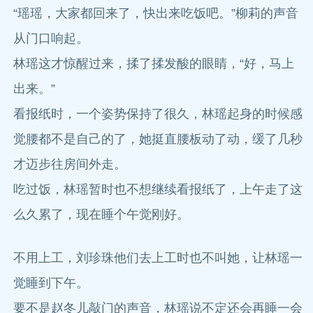
“瑶瑶，大家都回来了，快出来吃饭吧。”柳莉的声音
从门口响起。
林瑶这才惊醒过来，揉了揉发酸的眼睛，“好，马上
出来。”
看报纸时，一个姿势保持了很久，林瑶起身的时候感
觉腰都不是自己的了，她挺直腰板动了动，缓了几秒
才迈步往房间外走。
吃过饭，林瑶暂时也不想继续看报纸了，上午走了这
么久累了，现在睡个午觉刚好。
不用上工，刘珍珠他们去上工时也不叫她，让林瑶一
觉睡到下午。
要不是赵冬儿敲门的声音，林瑶说不定还会再睡一会