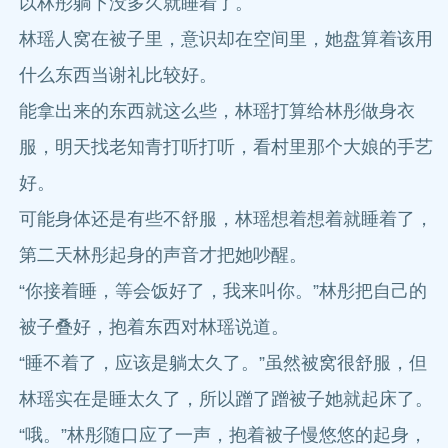
以林彤躺下没多久就睡着了。
林瑶人窝在被子里，意识却在空间里，她盘算着该用
什么东西当谢礼比较好。
能拿出来的东西就这么些，林瑶打算给林彤做身衣
服，明天找老知青打听打听，看村里那个大娘的手艺
好。
可能身体还是有些不舒服，林瑶想着想着就睡着了，
第二天林彤起身的声音才把她吵醒。
“你接着睡，等会饭好了，我来叫你。”林彤把自己的
被子叠好，抱着东西对林瑶说道。
“睡不着了，应该是躺太久了。”虽然被窝很舒服，但
林瑶实在是睡太久了，所以蹭了蹭被子她就起床了。
“哦。”林彤随口应了一声，抱着被子慢悠悠的起身，