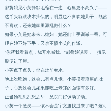
郝赞娘见小芙静默地缩在一边，心里更不高兴了——
这丫头就跟块木头似的，明显也不喜欢她儿子，既然
不喜欢，还来她家里添乱做什么？
如果小芙是她未来儿媳妇，她还能上手训诫一番。可
现在她不好下手，又瞧不惯小芙的作派。
“你帮我看着点，烧开水喊我。”郝赞娘说罢，一扭屁
股便进了屋。
小芙点了点头，坐在灶前看水。
晚上没吃饱，这会儿有点儿饿。小芙摸着瘪瘪的肚
子，心想这会儿如果能吃上老郑的面该有多好。
正当她胡思乱想之际，见院门好像动了动。
小芙一个激灵——该不会是宇文渡找过来了吧？这可