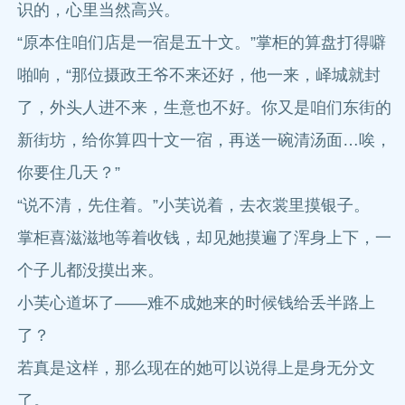
识的，心里当然高兴。
“原本住咱们店是一宿是五十文。”掌柜的算盘打得噼
啪响，“那位摄政王爷不来还好，他一来，峄城就封
了，外头人进不来，生意也不好。你又是咱们东街的
新街坊，给你算四十文一宿，再送一碗清汤面…唉，
你要住几天？”
“说不清，先住着。”小芙说着，去衣裳里摸银子。
掌柜喜滋滋地等着收钱，却见她摸遍了浑身上下，一
个子儿都没摸出来。
小芙心道坏了——难不成她来的时候钱给丢半路上
了？
若真是这样，那么现在的她可以说得上是身无分文
了。