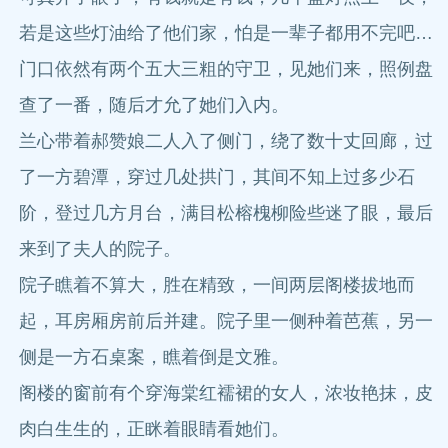
若是这些灯油给了他们家，怕是一辈子都用不完吧…
门口依然有两个五大三粗的守卫，见她们来，照例盘
查了一番，随后才允了她们入内。
兰心带着郝赞娘二人入了侧门，绕了数十丈回廊，过
了一方碧潭，穿过几处拱门，其间不知上过多少石
阶，登过几方月台，满目松榕槐柳险些迷了眼，最后
来到了夫人的院子。
院子瞧着不算大，胜在精致，一间两层阁楼拔地而
起，耳房厢房前后并建。院子里一侧种着芭蕉，另一
侧是一方石桌案，瞧着倒是文雅。
阁楼的窗前有个穿海棠红襦裙的女人，浓妆艳抹，皮
肉白生生的，正眯着眼睛看她们。