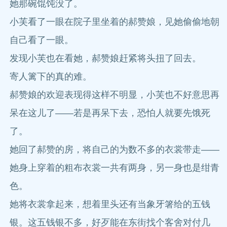
她那碗馄饨没了。
小芙看了一眼在院子里坐着的郝赞娘，见她偷偷地朝
自己看了一眼。
发现小芙也在看她，郝赞娘赶紧将头扭了回去。
寄人篱下的真的难。
郝赞娘的欢迎表现得这样不明显，小芙也不好意思再
呆在这儿了——若是再呆下去，恐怕人就要先饿死
了。
她回了郝赞的房，将自己的为数不多的衣裳带走——
她身上穿着的粗布衣裳一共有两身，另一身也是绀青
色。
她将衣裳拿起来，想着里头还有当象牙箸给的五钱
银。这五钱银不多，好歹能在东街找个客舍对付几