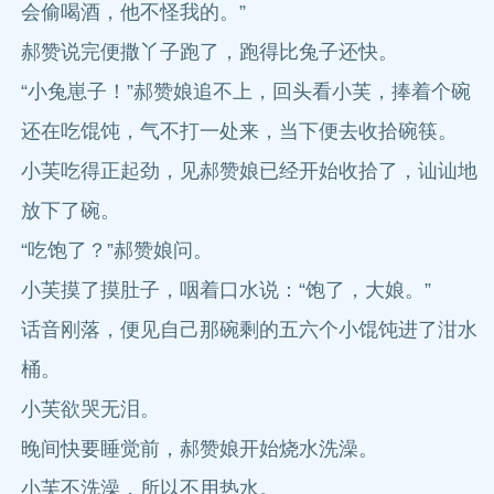
会偷喝酒，他不怪我的。”
郝赞说完便撒丫子跑了，跑得比兔子还快。
“小兔崽子！”郝赞娘追不上，回头看小芙，捧着个碗
还在吃馄饨，气不打一处来，当下便去收拾碗筷。
小芙吃得正起劲，见郝赞娘已经开始收拾了，讪讪地
放下了碗。
“吃饱了？”郝赞娘问。
小芙摸了摸肚子，咽着口水说：“饱了，大娘。”
话音刚落，便见自己那碗剩的五六个小馄饨进了泔水
桶。
小芙欲哭无泪。
晚间快要睡觉前，郝赞娘开始烧水洗澡。
小芙不洗澡，所以不用热水。