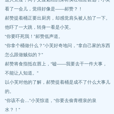
看了一会儿，觉得好像是——郝赞？！
郝赞提着桶正要出厨房，却感觉肩头被人拍了一下。
他吓了一大跳，转身一看是小芙。
“你要吓死我！”郝赞低声道。
“你拿个桶做什么？”小芙好奇地问，“拿自己家的东西
怎么跟做贼似的？”
郝赞将食指抵在唇上，“嘘——我要去干一件大事，
不能让人知道。”
以小芙对他的了解，郝赞提着桶是成不了什么大事儿
的。
“你该不会…”小芙惊道，“你要去偷青檀泉的泉
水？！”