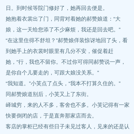
日。到时候等院门修好了，她再回去便是。
她抱着衣裳出了门，同背对着她的郝赞娘道：“大
娘，这一天给您添了不少麻烦，我还是回去吧。”
“在这里住得不舒坦？”郝赞娘佯装惊讶地回了头，看
到她手上的衣裳时眼里有几分不安，催促着赶
她，“行，我也不留你。不过你可得同郝赞说一声，
是你自个儿要走的，可跟大娘没关系。”
“我知道。”小芙点了点头，“我本不打算久住的。”
同郝赞娘道别后，小芙又上了东街。
峄城穷，来的人不多，客舍也不多。小芙记得有一家
快要倒闭的店，于是直奔那家店而去。
客店的掌柜已经有些日子未见过客人，见来的还是认