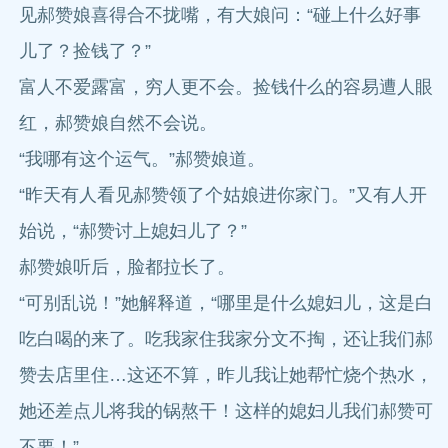
见郝赞娘喜得合不拢嘴，有大娘问：“碰上什么好事
儿了？捡钱了？”
富人不爱露富，穷人更不会。捡钱什么的容易遭人眼
红，郝赞娘自然不会说。
“我哪有这个运气。”郝赞娘道。
“昨天有人看见郝赞领了个姑娘进你家门。”又有人开
始说，“郝赞讨上媳妇儿了？”
郝赞娘听后，脸都拉长了。
“可别乱说！”她解释道，“哪里是什么媳妇儿，这是白
吃白喝的来了。吃我家住我家分文不掏，还让我们郝
赞去店里住…这还不算，昨儿我让她帮忙烧个热水，
她还差点儿将我的锅熬干！这样的媳妇儿我们郝赞可
不要！”