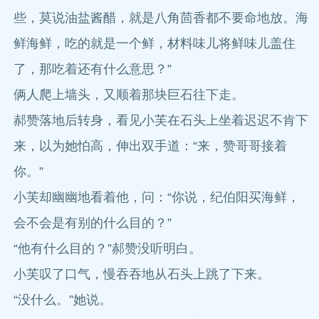
些，莫说油盐酱醋，就是八角茴香都不要命地放。海
鲜海鲜，吃的就是一个鲜，材料味儿将鲜味儿盖住
了，那吃着还有什么意思？”
俩人爬上墙头，又顺着那块巨石往下走。
郝赞落地后转身，看见小芙在石头上坐着迟迟不肯下
来，以为她怕高，伸出双手道：“来，赞哥哥接着
你。”
小芙却幽幽地看着他，问：“你说，纪伯阳买海鲜，
会不会是有别的什么目的？”
“他有什么目的？”郝赞没听明白。
小芙叹了口气，慢吞吞地从石头上跳了下来。
“没什么。”她说。