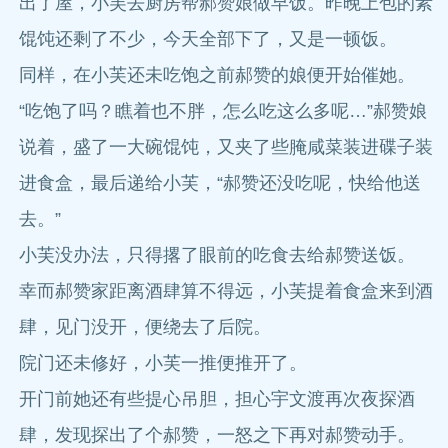
出了屋，小芙去厨房帮郝赞娘做早饭。昨晚上包的素
馄饨还剩了不少，今天全部下了，又是一顿饭。
同样，在小芙还未吃饱之前郝赞的娘便开始催她。
“吃饱了吗？瞧着也不胖，怎么吃这么多呢…”郝赞娘
说着，盛了一大碗馄饨，又夹了些腌咸菜装进碟子装
进食盒，最后递给小芙，“郝赞还没吃呢，快给他送
去。”
小芙没办法，只得撂了眼前的吃食去给郝赞送饭。
幸而郝赞家距离酒肆算不得远，小芙提着食盒来到酒
肆，见门没开，便绕去了后院。
院门还未修好，小芙一推便推开了。
开门前她还有些提心吊胆，担心宇文渡再次夜探酒
肆，发现探出了个郝赞，一怒之下再对郝赞动手。