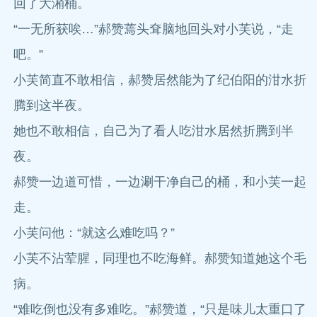
回了大潲桶。
“一无所获唉…”郝赞蔫头耷脑地回头对小芙说，“走
吧。”
小芙简直不敢相信，郝赞居然能为了纪伯阳的泔水折
腾到这半夜。
她也不敢相信，自己为了看人吃泔水居然折腾到半
夜。
郝赞一边道可惜，一边涮干净自己的桶，和小芙一起
走。
小芙问他：“就这么难吃吗？”
小芙不沾荤腥，同理也不吃海鲜。郝赞知道她这个毛
病。
“难吃倒也没有多难吃。”郝赞道，“只是味儿太重口了