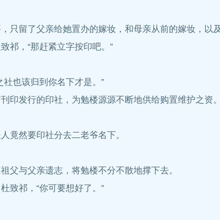
要，只留了父亲给她置办的嫁妆，和母亲从前的嫁妆，以
致祁，“那赶紧立字按印吧。”
之社也该归到你名下才是。”
有刊印发行的印社，为勉楼源源不断地供给购置维护之资
。
夫人竟然要印社分去二老爷名下。
遵祖父与父亲遗志，将勉楼不分不散地撑下去。
杜致祁，“你可要想好了。”