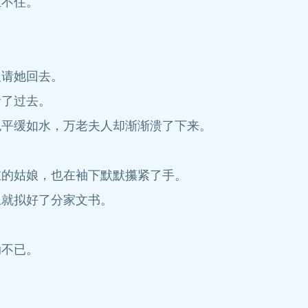
立不住。
人请她回去。
看了过去。
色平缓如水，万老夫人却渐渐溃了下来。
重的姑娘，也在袖下默默攥紧了手。
上就拟好了分家文书。
动不已。