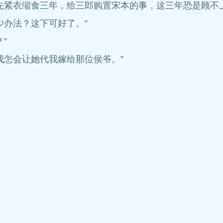
先紧衣缩食三年，给三郎购置宋本的事，这三年恐是顾不上
少办法？这下可好了。”
”
我怎会让她代我嫁给那位侯爷。”