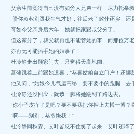
父亲生前觉得自己没有如旁人兄弟一样，尽力托举
“盼你叔叔别跟我生气才好，往后老了致仕还乡，还
可如今父亲身后六年，她就把家跟叔父分了。
但这家分了，叔父就再也不能管她的事，而那位万
亦再无可能插手她的婚事了！
杜泠静走出顾家门去，只觉得天高地阔。
菖蒲跳着上前跟她道喜，“恭喜姑娘自立门户！还摆脱
他又问，“姑娘今儿气运高昂，要不要小的跑腿，去千
杜泠静还没回应，阮恭一脚将她踹到了路边去。
“你小子皮痒了是吧？要不要我把你押上去博一博？
“啊——别别，恭爷饶我！”
杜泠静同秋霖、艾叶皆忍不住笑了起来，艾叶还啐了