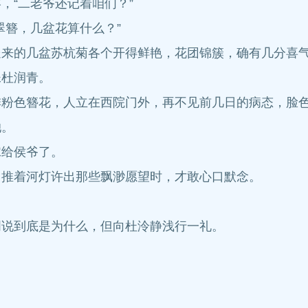
，“二老爷还记着咱们？”
翠簪，几盆花算什么？”
送来的几盆苏杭菊各个开得鲜艳，花团锦簇，确有几分喜
妹杜润青。
排粉色簪花，人立在西院门外，再不见前几日的病态，脸
她。
嫁给侯爷了。
，推着河灯许出那些飘渺愿望时，才敢心口默念。
明说到底是为什么，但向杜泠静浅行一礼。