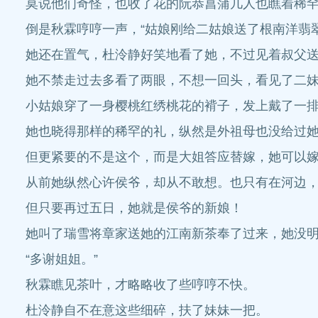
莫说他们奇怪，也收了花的阮恭菖蒲几人也瞧着稀罕
倒是秋霖哼哼一声，“姑娘刚给二姑娘送了根南洋翡
她还在置气，杜泠静好笑地看了她，不过见着叔父
她不禁走过去多看了两眼，不想一回头，看见了二
小姑娘穿了一身樱桃红绣桃花的褙子，发上戴了一
她也晓得那样的稀罕的礼，纵然是外祖母也没给过
但更紧要的不是这个，而是大姐答应替嫁，她可以
从前她纵然心许侯爷，却从不敢想。也只有在河边
但只要再过五日，她就是侯爷的新娘！
她叫了瑞雪将章家送她的江南新茶奉了过来，她没
“多谢姐姐。”
秋霖瞧见茶叶，才略略收了些哼哼不快。
杜泠静自不在意这些细碎，扶了妹妹一把。