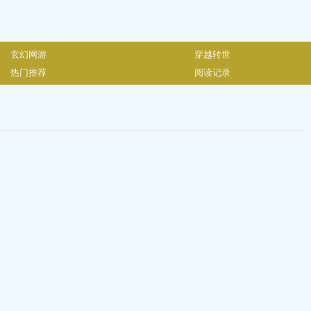
玄幻网游
穿越转世
热门推荐
阅读记录