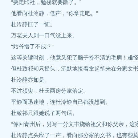
“要走印社，勉楼就要散了。”
他看向杜泠静，低声，“你拿走吧。”
杜泠静怔了一怔。
万老夫人则一口气没上来。
“姑爷懵了不成？”
这等关键时刻，他竟又犯了脑子拎不清的毛病！难
但杜致祁却只摇头，沉默地接着拿起笔来在分家文
杜泠静亦如是。
不过须臾，杜氏两房分家落定。
平静而迅速地，连杜泠静自己都没想到。
杜致祁只跟她说了两句话。
“你回青州后，另写一分文书烧给祖父和你父亲，这家
杜泠静点头应了一声，看向那分家的文书，也有些