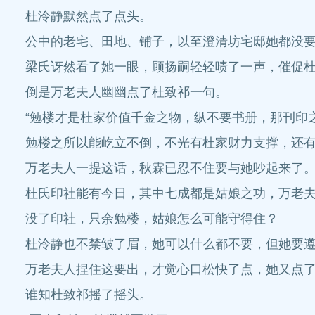
杜泠静默然点了点头。
公中的老宅、田地、铺子，以至澄清坊宅邸她都没
梁氏讶然看了她一眼，顾扬嗣轻轻啧了一声，催促杜
倒是万老夫人幽幽点了杜致祁一句。
“勉楼才是杜家价值千金之物，纵不要书册，那刊印
勉楼之所以能屹立不倒，不光有杜家财力支撑，还
万老夫人一提这话，秋霖已忍不住要与她吵起来了
杜氏印社能有今日，其中七成都是姑娘之功，万老
没了印社，只余勉楼，姑娘怎么可能守得住？
杜泠静也不禁皱了眉，她可以什么都不要，但她要
万老夫人捏住这要出，才觉心口松快了点，她又点了
谁知杜致祁摇了摇头。