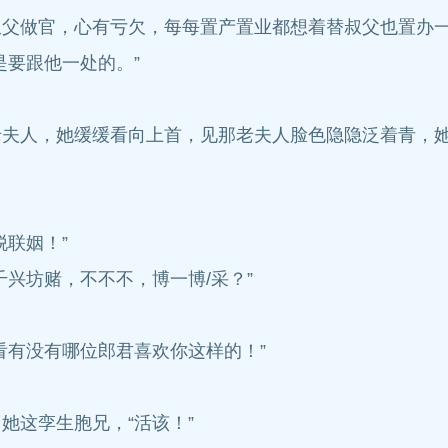
叔父做官，心有亏欠，每每置产置业都想着替叔父也置办
是要跟他一处的。”
老夫人，她缓缓看向上首，见那老夫人脸色隐隐泛着青，
联姻！”
兴坊赌，不不不，博一博/采？”
看有没有哪位郎君喜欢你这样的！”
她这孪生胞兄，“活该！”