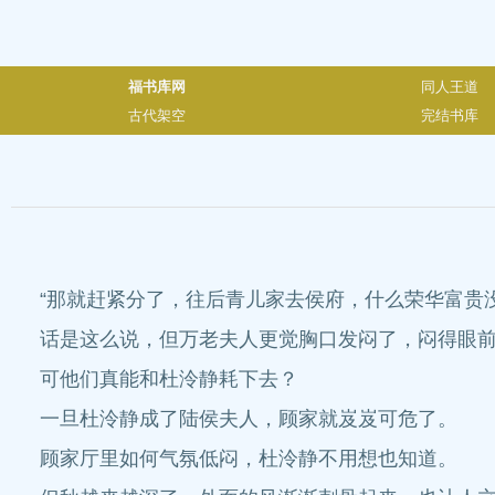
福书库网
同人王道
古代架空
完结书库
“那就赶紧分了，往后青儿家去侯府，什么荣华富贵
话是这么说，但万老夫人更觉胸口发闷了，闷得眼
可他们真能和杜泠静耗下去？
一旦杜泠静成了陆侯夫人，顾家就岌岌可危了。
顾家厅里如何气氛低闷，杜泠静不用想也知道。