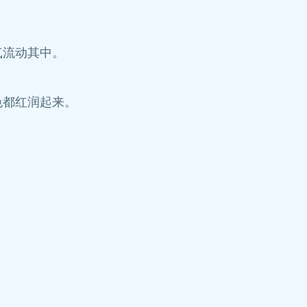
气流动其中。
色都红润起来。