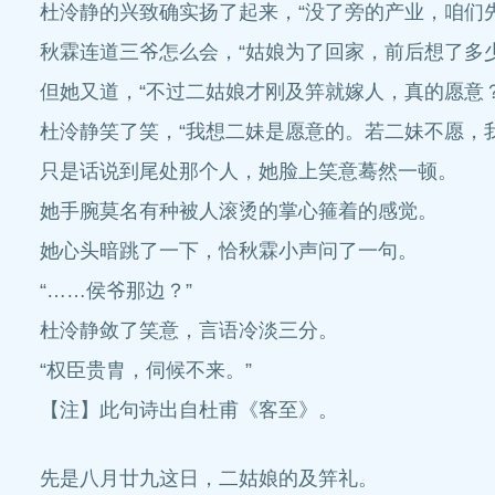
杜泠静的兴致确实扬了起来，“没了旁的产业，咱们
秋霖连道三爷怎么会，“姑娘为了回家，前后想了多
但她又道，“不过二姑娘才刚及笄就嫁人，真的愿意？
杜泠静笑了笑，“我想二妹是愿意的。若二妹不愿，
只是话说到尾处那个人，她脸上笑意蓦然一顿。
她手腕莫名有种被人滚烫的掌心箍着的感觉。
她心头暗跳了一下，恰秋霖小声问了一句。
“……侯爷那边？”
杜泠静敛了笑意，言语冷淡三分。
“权臣贵胄，伺候不来。”
【注】此句诗出自杜甫《客至》。
先是八月廿九这日，二姑娘的及笄礼。