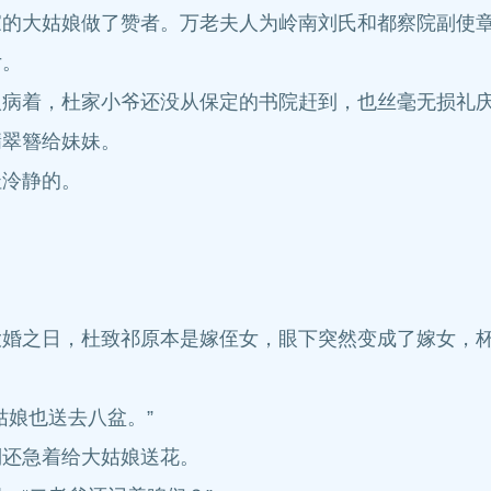
家的大姑娘做了赞者。万老夫人为岭南刘氏和都察院副使
女。
人病着，杜家小爷还没从保定的书院赶到，也丝毫无损礼
翡翠簪给妹妹。
杜泠静的。
大婚之日，杜致祁原本是嫁侄女，眼下突然变成了嫁女，
姑娘也送去八盆。”
倒还急着给大姑娘送花。