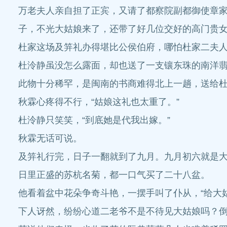
万老夫人亲自担了正宾，又请了都察院副都御使章
子，不光大姑娘来了，还带了好几位交好的高门贵
杜家这场及笄礼办得堪比公侯伯府，哪怕杜家二夫
杜泠静虽没怎么露面，却也送了一支镶东珠的南洋
此物十分稀罕，是闽南的书商难得北上一趟，送给
秋霖心疼得不行，“姑娘这礼也太重了。”
杜泠静只笑笑，“到底她是代我出嫁。”
秋霖无话可说。
及笄礼行完，日子一翻就到了九月。九月初六就是
日里正盛的苏杭名菊，都一口气买了二十八盆。
他看着盆中花朵争奇斗艳，一摆手叫了仆从，“给大
下人讶然，纷纷心道二老爷不是不待见大姑娘吗？