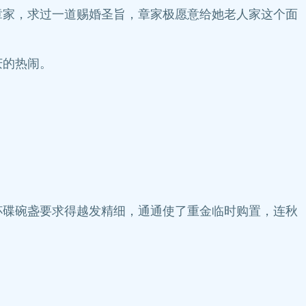
章家，求过一道赐婚圣旨，章家极愿意给她老人家这个面
庆的热闹。
杯碟碗盏要求得越发精细，通通使了重金临时购置，连秋