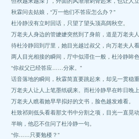
但秋越来越深了，外面的风渐渐刺骨起来，也让人
秋霖问去姑娘，“万一他们不答应怎么办？”
杜泠静没有立时回话，只望了望头顶高阔秋空。
万老夫人身边的管嬷嬷突然到了身前，道是万老夫
待杜泠静回到厅里，她目光越过叔父，向万老夫人
两人目光相接的瞬间，厅中似滞住一般，杜泠静眸
“你叔父已经答应……分家。”
话音落地的瞬间，秋霖简直要跳起来，却见一贯稳
万老夫人让人上笔墨纸砚来。而杜泠静早在昨日晚
万老夫人瞧着她早早拟好的文书，脸色越发难看。
杜致祁则低头看着那文书中分割之项，目光一直晃
半晌，他忍不住问了杜泠静一句。
“你……只要勉楼？”