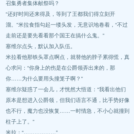
召集勇者集体献祭吗？
“还好时间还来得及，等到了王都我们得立刻开
溜。”米拉食指勾起一缕头发，无意识地卷着，“不过
走前还是要先看看那个国王在搞什么鬼。”
塞维尔点头，默认加入队伍。
米拉看他那铁头罩点啊点，就替他的脖子累得慌，真
心求问：“你身上的伤是在公爵领弄出来的，那
你……为什么要用头撞笼子啊？”
塞维尔疑惑了一会儿，才恍然大悟道：“我看出他们
原本是想进入公爵领，但我们语言不通，比手势好像
也不行，魔力也没恢复……一时情急，不小心就撞到
柱子上了。”
米拉：“………………”