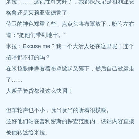
米拉：……这记性可太好了，我都快忘记是祖利亚安
格鲁还是茱莉亚安德鲁了。
侍卫的神色郑重了些，点点头将布罩放下，吩咐左右
道：“把他们带到地牢。”
米拉：Excuse me？我一个大活人还在这里呢！连个
招呼都不打的吗？
在米拉眼睁睁看着布罩掀起又落下，然后自己被运走
了……
人贩子验货都没这么快啊！
但车轮声也不小，咣当咣当的听着很模糊。
还好他们站在普利密斯的探查范围内，谈话内容直接
被他转述给米拉。