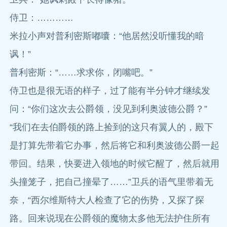
侍卫：…………
米拉小声对普利密斯嘟囔：“他居然没听懂我的暗
讽！”
普利密斯：“……求求你，闭嘴吧。”
侍卫也是很无语的样子，过了能有半分钟才继续发
问：“你们这次去公爵领，没见到利奥波德公爵？”
“我们在去伯爵领的路上捡到的这只有翼人的，殿下
是打算先带着它办事，然后将它和利奥波德公爵一起
带回。结果，快要进入领地的时候它醒了，然后就用
头撞笼子，把自己撞晕了……”卫兵的语气里带着无
奈，“西尔维斯特大人检查了它的伤势，又探了探
路。回来说现在公爵领的魔物太多他无法护住所有