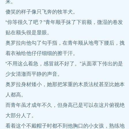
来。
傻笑的样子像只飞奔的牧羊犬。
“你等很久了吧？”青年顺手抹了下前额，微湿的卷发
贴在额头很是显眼。
奥罗拉向他勾了勾手指，在青年顺从地弯下腰后，拽
着衣袖给他仔仔细细的擦干汗。
“不用这么着急，感冒就不好了。”从面罩下传出的是
少女清澈而平静的声音。
奥罗拉身材矮小，她那把笨重的木质法杖甚至比她本
人都高。
而青年虽才成年不久，但身高已是可以在这片俯视绝
大部分人了。
看着这个不戴帽子时都不到他胸口的小女孩，熟练地