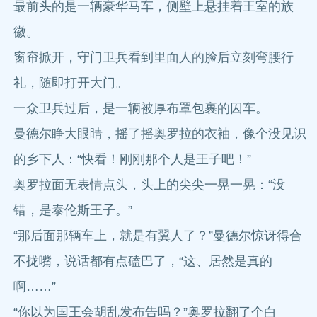
最前头的是一辆豪华马车，侧壁上悬挂着王室的族
徽。
窗帘掀开，守门卫兵看到里面人的脸后立刻弯腰行
礼，随即打开大门。
一众卫兵过后，是一辆被厚布罩包裹的囚车。
曼德尔睁大眼睛，摇了摇奥罗拉的衣袖，像个没见识
的乡下人：“快看！刚刚那个人是王子吧！”
奥罗拉面无表情点头，头上的尖尖一晃一晃：“没
错，是泰伦斯王子。”
“那后面那辆车上，就是有翼人了？”曼德尔惊讶得合
不拢嘴，说话都有点磕巴了，“这、居然是真的
啊……”
“你以为国王会胡乱发布告吗？”奥罗拉翻了个白