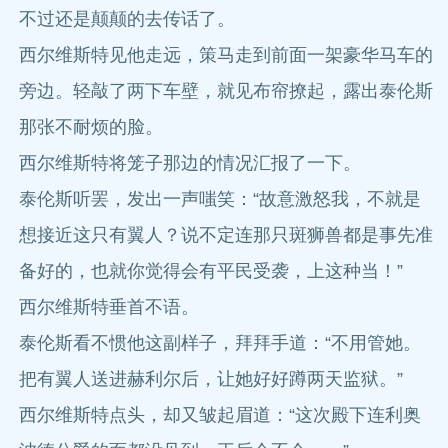
不过还是颠颠的去传话了。
西尔维斯特见他走远，策马走到前面一架豪华马车的
旁边。轻敲了两下车壁，就见布帘撩起，露出泰伦斯
那张不耐烦的脸。
西尔维斯特将笼子那边的情况汇报了一下。
泰伦斯听罢，发出一声嗤笑：“故意激怒我，不就是
想接近这只有翼人？说不定连那只斑狮兽都是事先准
备好的，也就你觉得会有平民受袭，上这种当！”
西尔维斯特垂首不语。
泰伦斯看不惯他这副样子，拜拜手道：“不用管她。
把有翼人送进赫利尔后，让她好好蹲两天监狱。”
西尔维斯特点头，却又皱起眉道：“这次殿下连利奥