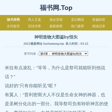
福书网.Top
福书库网
同人王道
港台言情
玄幻网游
穿越转世
古代架空
完结书库
最新推荐
热门推荐
阅读记录
神明造物大图鉴by恒矢
2023最新网址 fushuwang.top 录入时间：03-21
章节列表：
米拉有点凌乱：“等等，为什么是祭司就能听到他说
话？”
说好的“只有你能听见”呢？
有翼人：“普利密斯大人不仅是生命女神的神器，也
是圣树分化出的一部分。我等祭司负有聆听神言的使