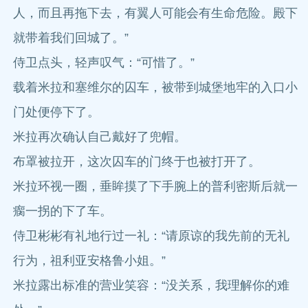
人，而且再拖下去，有翼人可能会有生命危险。殿下
就带着我们回城了。”
侍卫点头，轻声叹气：“可惜了。”
载着米拉和塞维尔的囚车，被带到城堡地牢的入口小
门处便停下了。
米拉再次确认自己戴好了兜帽。
布罩被拉开，这次囚车的门终于也被打开了。
米拉环视一圈，垂眸摸了下手腕上的普利密斯后就一
瘸一拐的下了车。
侍卫彬彬有礼地行过一礼：“请原谅的我先前的无礼
行为，祖利亚安格鲁小姐。”
米拉露出标准的营业笑容：“没关系，我理解你的难