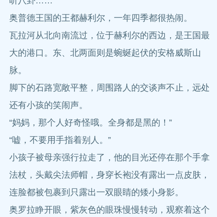
听八卦……
奥普德王国的王都赫利尔，一年四季都很热闹。
瓦拉河从北向南流过，位于赫利尔的西边，是王国最
大的港口。东、北两面则是蜿蜒起伏的安格威斯山
脉。
脚下的石路宽敞平整，周围路人的交谈声不止，远处
还有小孩的笑闹声。
“妈妈，那个人好奇怪哦。全身都是黑的！”
“嘘，不要用手指着别人。”
小孩子被母亲强行拉走了，他的目光还停在那个手拿
法杖，头戴尖法师帽，身穿长袍没有露出一点皮肤，
连脸都被包裹到只露出一双眼睛的矮小身影。
奥罗拉睁开眼，紫灰色的眼珠慢慢转动，观察着这个