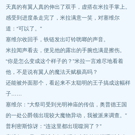
天真的有翼人真的伸出了双手，虚搭在米拉手掌上。
感受到进度条走完了，米拉满意一笑，对塞维尔
道：“可以了。”
塞维尔收回手，铁链发出叮铃咣啷的声音。
米拉闻声看去，便见他的露出的手腕也满是擦伤。
“你是怎么变成这个样子的？”米拉一言难尽地看着
他，不是说有翼人的魔法天赋极高吗？
还能被外面那个，看起来不太聪明的王子搞成这幅样
子……
塞维尔：“大祭司受到光明神庙的传信，奥普德王国
的一处公爵领出现较大魔物异动，我被派来调查。”
普利密斯惊讶：“连这里都出现噬洞了？”