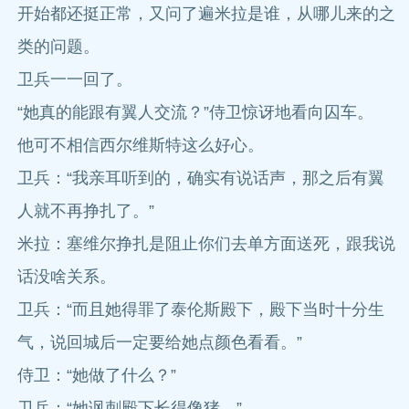
开始都还挺正常，又问了遍米拉是谁，从哪儿来的之
类的问题。
卫兵一一回了。
“她真的能跟有翼人交流？”侍卫惊讶地看向囚车。
他可不相信西尔维斯特这么好心。
卫兵：“我亲耳听到的，确实有说话声，那之后有翼
人就不再挣扎了。”
米拉：塞维尔挣扎是阻止你们去单方面送死，跟我说
话没啥关系。
卫兵：“而且她得罪了泰伦斯殿下，殿下当时十分生
气，说回城后一定要给她点颜色看看。”
侍卫：“她做了什么？”
卫兵：“她讽刺殿下长得像猪。”