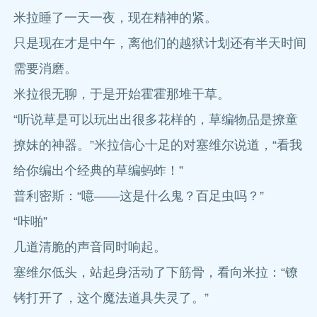
米拉睡了一天一夜，现在精神的紧。
只是现在才是中午，离他们的越狱计划还有半天时间
需要消磨。
米拉很无聊，于是开始霍霍那堆干草。
“听说草是可以玩出出很多花样的，草编物品是撩童
撩妹的神器。”米拉信心十足的对塞维尔说道，“看我
给你编出个经典的草编蚂蚱！”
普利密斯：“噫——这是什么鬼？百足虫吗？”
“咔啪”
几道清脆的声音同时响起。
塞维尔低头，站起身活动了下筋骨，看向米拉：“镣
铐打开了，这个魔法道具失灵了。”