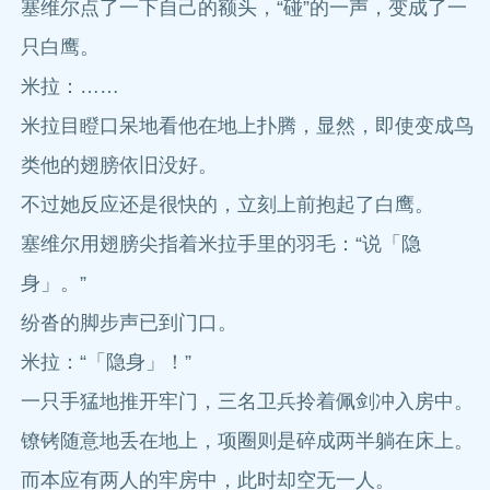
塞维尔点了一下自己的额头，“碰”的一声，变成了一
只白鹰。
米拉：……
米拉目瞪口呆地看他在地上扑腾，显然，即使变成鸟
类他的翅膀依旧没好。
不过她反应还是很快的，立刻上前抱起了白鹰。
塞维尔用翅膀尖指着米拉手里的羽毛：“说「隐
身」。”
纷沓的脚步声已到门口。
米拉：“「隐身」！”
一只手猛地推开牢门，三名卫兵拎着佩剑冲入房中。
镣铐随意地丢在地上，项圈则是碎成两半躺在床上。
而本应有两人的牢房中，此时却空无一人。