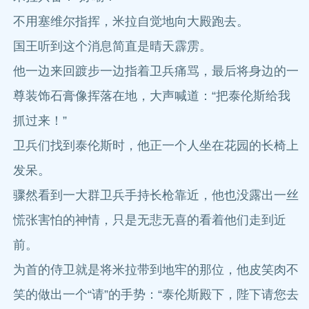
不用塞维尔指挥，米拉自觉地向大殿跑去。
国王听到这个消息简直是晴天霹雳。
他一边来回踱步一边指着卫兵痛骂，最后将身边的一
尊装饰石膏像挥落在地，大声喊道：“把泰伦斯给我
抓过来！”
卫兵们找到泰伦斯时，他正一个人坐在花园的长椅上
发呆。
骤然看到一大群卫兵手持长枪靠近，他也没露出一丝
慌张害怕的神情，只是无悲无喜的看着他们走到近
前。
为首的侍卫就是将米拉带到地牢的那位，他皮笑肉不
笑的做出一个“请”的手势：“泰伦斯殿下，陛下请您去