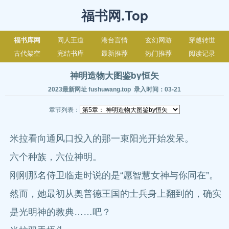
福书网.Top
福书库网
同人王道
港台言情
玄幻网游
穿越转世
古代架空
完结书库
最新推荐
热门推荐
阅读记录
神明造物大图鉴by恒矢
2023最新网址 fushuwang.top 录入时间：03-21
章节列表：
米拉看向通风口投入的那一束阳光开始发呆。
六个种族，六位神明。
刚刚那名侍卫临走时说的是“愿智慧女神与你同在”。
然而，她最初从奥普德王国的士兵身上翻到的，确实
是光明神的教典……吧？