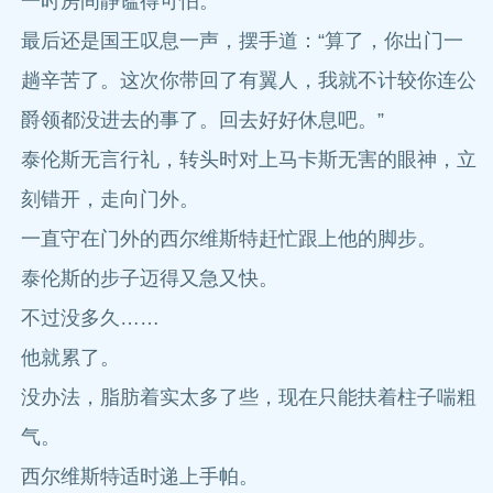
一时房间静谧得可怕。
最后还是国王叹息一声，摆手道：“算了，你出门一
趟辛苦了。这次你带回了有翼人，我就不计较你连公
爵领都没进去的事了。回去好好休息吧。”
泰伦斯无言行礼，转头时对上马卡斯无害的眼神，立
刻错开，走向门外。
一直守在门外的西尔维斯特赶忙跟上他的脚步。
泰伦斯的步子迈得又急又快。
不过没多久……
他就累了。
没办法，脂肪着实太多了些，现在只能扶着柱子喘粗
气。
西尔维斯特适时递上手帕。