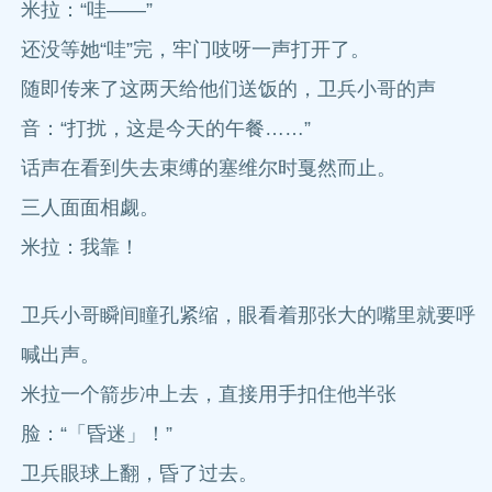
米拉：“哇——”
还没等她“哇”完，牢门吱呀一声打开了。
随即传来了这两天给他们送饭的，卫兵小哥的声
音：“打扰，这是今天的午餐……”
话声在看到失去束缚的塞维尔时戛然而止。
三人面面相觑。
米拉：我靠！
卫兵小哥瞬间瞳孔紧缩，眼看着那张大的嘴里就要呼
喊出声。
米拉一个箭步冲上去，直接用手扣住他半张
脸：“「昏迷」！”
卫兵眼球上翻，昏了过去。