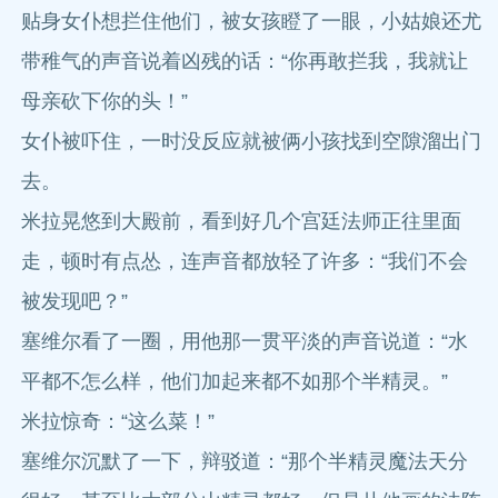
贴身女仆想拦住他们，被女孩瞪了一眼，小姑娘还尤
带稚气的声音说着凶残的话：“你再敢拦我，我就让
母亲砍下你的头！”
女仆被吓住，一时没反应就被俩小孩找到空隙溜出门
去。
米拉晃悠到大殿前，看到好几个宫廷法师正往里面
走，顿时有点怂，连声音都放轻了许多：“我们不会
被发现吧？”
塞维尔看了一圈，用他那一贯平淡的声音说道：“水
平都不怎么样，他们加起来都不如那个半精灵。”
米拉惊奇：“这么菜！”
塞维尔沉默了一下，辩驳道：“那个半精灵魔法天分