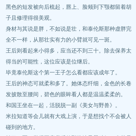
黑色的短发被向后梳起，唇上、脸颊到下颚都留着胡
子且修理得很美观。
身材与其说是胖，不如说是壮，和泰伦斯那种虚胖完
全不一样，从那壮实有力的小臂就可见一斑。
王后则看起来小得多，应当还不到三十。除去保养太
得当的可能性，这位应该是位继后。
毕竟泰伦斯这个第一王子怎么看都应该成年了。
王后的神态可就柔和多了。她体态纤细，金色的长卷
发披散至腰间，碧色的眼眸看人都是温温柔柔的。
和国王坐在一起，活脱脱一副《美女与野兽》。
米拉知道等会儿就有大戏上演，于是想找个不会被人
碰到的地方。