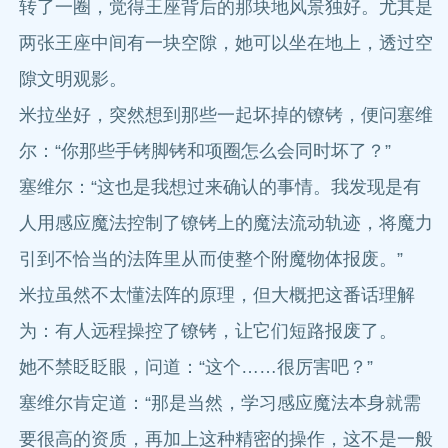
转了一圈，觉得王座背后的那块地风景独好。尤其是
两张王座中间有一块空隙，她可以坐在地上，透过空
隙文明观影。
米拉坐好，突然想到那些一起坏掉的镣铐，便问塞维
尔：“你那些手铐脚铐和项圈怎么会同时坏了？”
塞维尔：“这也是我想过来确认的事情。我发现是有
人用感应魔法控制了镣铐上的魔法流动轨迹，将魔力
引到不恰当的法阵里从而使整个附魔物体报废。”
米拉虽然不太懂法阵的原理，但大概把这番话理解
为：有人远程操控了镣铐，让它们短路报废了。
她不禁眨眨眼，问道：“这个……很厉害吧？”
塞维尔肯定道：“那是当然，学习感应魔法本身就需
要很高的资质，再加上这种精密的操作，这不是一般